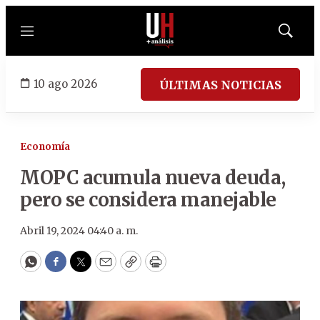
Menú
Mostrar
búsqued
10 ago 2026
ÚLTIMAS NOTICIAS
Economía
MOPC acumula nueva deuda,
pero se considera manejable
Abril 19, 2024 04:40 a. m.
WhatsApp
Facebook
Twitter
Email
Copy
Print