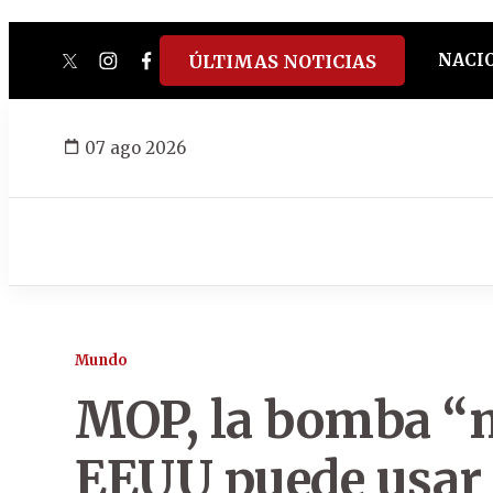
NACI
ÚLTIMAS NOTICIAS
twitter
instagram
facebook
tiktok
youtube
spotify
07 ago 2026
Mundo
MOP, la bomba “
EEUU puede usar p