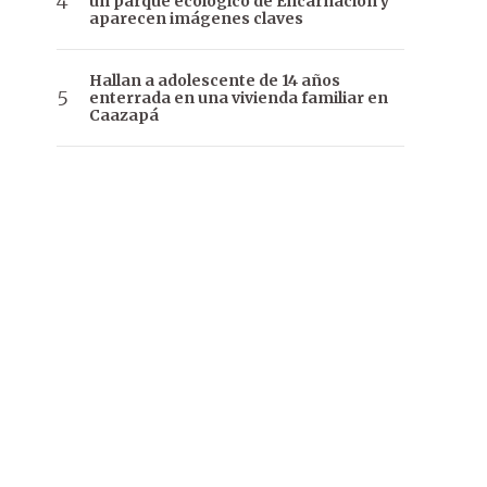
un parque ecológico de Encarnación y
aparecen imágenes claves
Hallan a adolescente de 14 años
enterrada en una vivienda familiar en
Caazapá