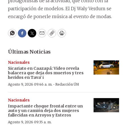
protagonistas de la actividad, que contó con la
participación de modelos. El Dj Waly Verdum se
encargó de ponerle música al evento de modas.
WhatsApp
Facebook
Twitter
Email
Copy
Print
Últimas Noticias
Nacionales
Sicariato en Caazapá: Video revela
balacera que deja dos muertos y tres
heridos en Tava’ i
·
Agosto 9, 2026 09:46 a. m.
Redacción ÚH
Nacionales
Impactante choque frontal entre un
auto y un camión deja dos mujeres
fallecidas en Arroyos y Esteros
Agosto 9, 2026 09:35 a. m.