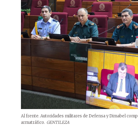
Al frente. Autoridades militares de Defensa y Dimabel comp
armatráfico.
GENTILEZA