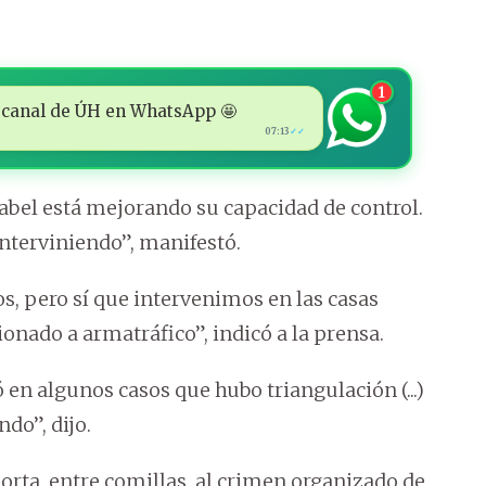
1
 al canal de ÚH en WhatsApp 🤩
07:13
✓✓
bel está mejorando su capacidad de control.
nterviniendo”, manifestó.
, pero sí que intervenimos en las casas
ionado a armatráfico”, indicó a la prensa.
 en algunos casos que hubo triangulación (...)
do”, dijo.
orta, entre comillas, al crimen organizado de