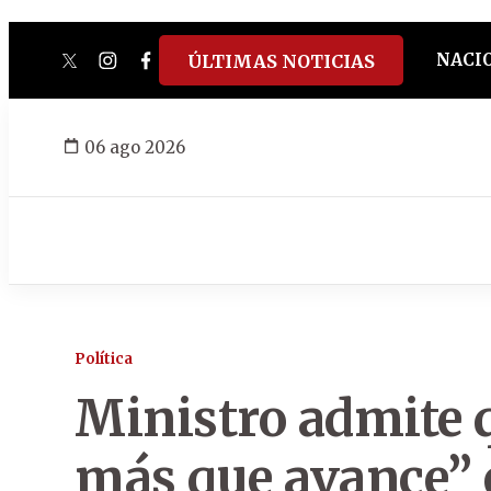
NACI
ÚLTIMAS NOTICIAS
twitter
instagram
facebook
tiktok
youtube
spotify
06 ago 2026
Política
Ministro admite 
más que avance” 