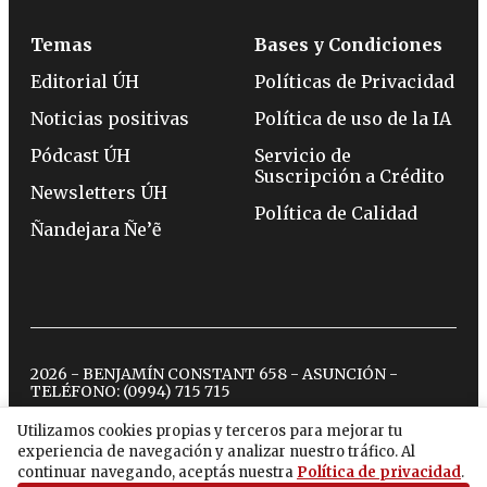
Temas
Bases y Condiciones
Editorial ÚH
Políticas de Privacidad
Noticias positivas
Política de uso de la IA
Pódcast ÚH
Servicio de
Suscripción a Crédito
Newsletters ÚH
Política de Calidad
Ñandejara Ñe’ẽ
2026 - BENJAMÍN CONSTANT 658 - ASUNCIÓN -
TELÉFONO:
(0994) 715 715
Utilizamos cookies propias y terceros para mejorar tu
experiencia de navegación y analizar nuestro tráfico. Al
twitter
instagram
facebook
tiktok
youtube
spotify
continuar navegando, aceptás nuestra
Política de privacidad
.