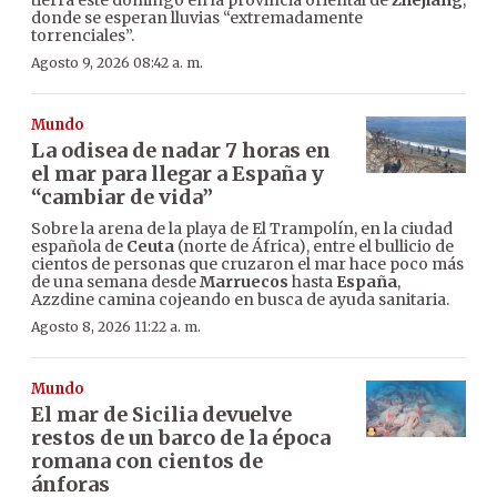
tierra este domingo en la provincia oriental de
Zhejiang
,
donde se esperan lluvias “extremadamente
torrenciales”.
Agosto 9, 2026 08:42 a. m.
Mundo
La odisea de nadar 7 horas en
el mar para llegar a España y
“cambiar de vida”
Sobre la arena de la playa de El Trampolín, en la ciudad
española de
Ceuta
(norte de África), entre el bullicio de
cientos de personas que cruzaron el mar hace poco más
de una semana desde
Marruecos
hasta
España
,
Azzdine camina cojeando en busca de ayuda sanitaria.
Agosto 8, 2026 11:22 a. m.
Mundo
El mar de Sicilia devuelve
restos de un barco de la época
romana con cientos de
ánforas