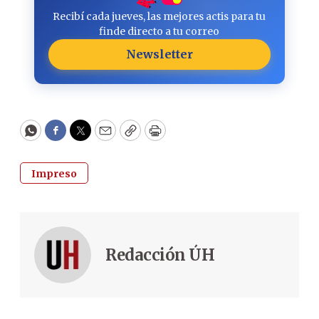
Recibí cada jueves, las mejores actis para tu
finde directo a tu correo
Newsletter
WhatsApp
Facebook
Twitter
Email
Copy
Print
Impreso
Redacción ÚH