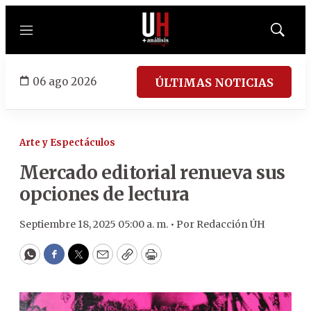
Menú
Mostrar
búsqued
06 ago 2026
ÚLTIMAS NOTICIAS
Arte y Espectáculos
Mercado editorial renueva sus
opciones de lectura
Septiembre 18, 2025 05:00 a. m. •
Por
Redacción ÚH
WhatsApp
Facebook
Twitter
Email
Copy
Print