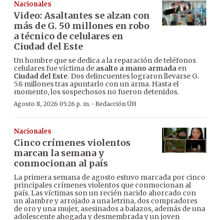
Nacionales
Video: Asaltantes se alzan con
más de G. 50 millones en robo
a técnico de celulares en
Ciudad del Este
Un hombre que se dedica a la reparación de teléfonos
celulares fue víctima de
asalto a mano armada
en
Ciudad del Este
. Dos delincuentes lograron llevarse G.
58 millones tras apuntarlo con un arma. Hasta el
momento, los sospechosos no fueron detenidos.
·
Agosto 8, 2026 05:26 p. m.
Redacción ÚH
Nacionales
Cinco crímenes violentos
marcan la semana y
conmocionan al país
La primera semana de agosto estuvo marcada por cinco
principales crímenes violentos que conmocionan al
país. Las víctimas son un recién nacido ahorcado con
un alambre y arrojado a una letrina, dos compradores
de oro y una mujer, asesinados a balazos, además de una
adolescente ahogada y desmembrada y un joven