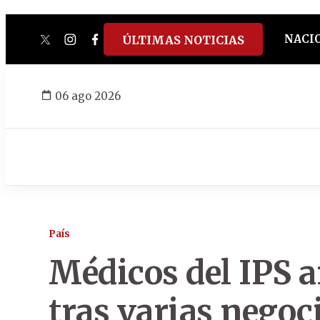
NACI
ÚLTIMAS NOTICIAS
twitter
instagram
facebook
tiktok
youtube
spotify
06 ago 2026
País
Médicos del IPS 
tras varias negoc