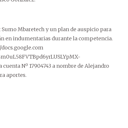
t Sumo Mbaretech y un plan de auspicio para
án en indumentarias durante la competencia.
//docs.google.com
mosm0uL58FVTBpd6yrLUSLYpMX-
a cuenta Nº 17904743 a nombre de Alejandro
ra aportes.