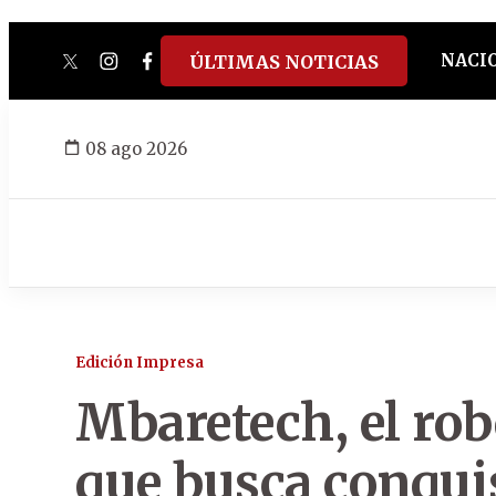
NACI
ÚLTIMAS NOTICIAS
twitter
instagram
facebook
tiktok
youtube
spotify
08 ago 2026
Edición Impresa
Mbaretech, el rob
que busca conqu