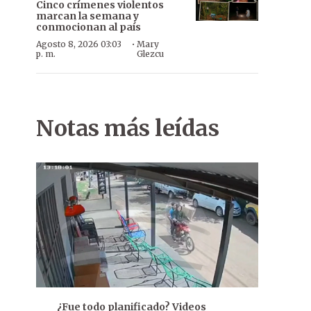
Cinco crímenes violentos
marcan la semana y
conmocionan al país
·
Agosto 8, 2026 03:03
Mary
p. m.
Glezcu
Notas más leídas
¿Fue todo planificado? Videos