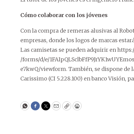
Cómo colaborar con los jóvenes
Con la compra de remeras alusivas al Robo
empresas, donde los logos de marcas estar
Las camisetas se pueden adquirir en https:
/forms/d/e/1FAIpQLSclbFfP9JrYK1wUYE
e7kwQ/viewform. También, se dispone de l
Carissimo (CI 5.228.100) en banco Visión, pa
WhatsApp
Facebook
Twitter
Email
Copy
Print