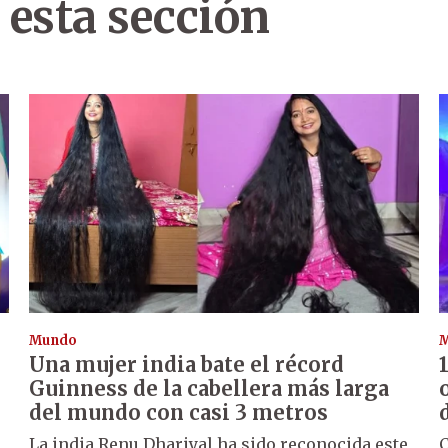
 esta sección
Mundo
Una mujer india bate el récord
Guinness de la cabellera más larga
del mundo con casi 3 metros
La india Renu Dhariyal ha sido reconocida este
C