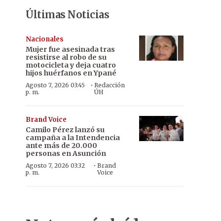
Últimas Noticias
Nacionales
Mujer fue asesinada tras
resistirse al robo de su
motocicleta y deja cuatro
hijos huérfanos en Ypané
·
Agosto 7, 2026 03:45
Redacción
p. m.
ÚH
Brand Voice
Camilo Pérez lanzó su
campaña a la Intendencia
ante más de 20.000
personas en Asunción
·
Agosto 7, 2026 03:32
Brand
p. m.
Voice