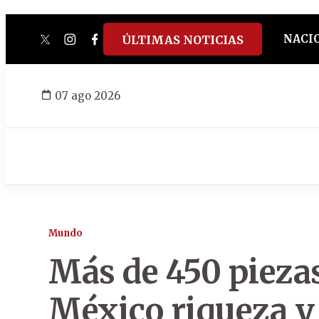
NACI
ÚLTIMAS NOTICIAS
twitter
instagram
facebook
tiktok
youtube
spotify
07 ago 2026
Mundo
Más de 450 pieza
México riqueza y 