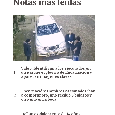
Notas más leídas
Video: Identifican a los ejecutados en
un parque ecológico de Encarnación y
aparecen imágenes claves
Encarnación: Hombres asesinados iban
a comprar oro, uno recibió 8 balazos y
otro uno en la boca
Hallan a adolescente de 14 años