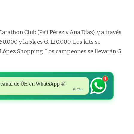
arathon Club (Pa’i Pérez y Ana Díaz), y a través
50.000 y la 5k es G. 120.000. Los kits se
. López Shopping. Los campeones se llevarán G.
1
 al canal de ÚH en WhatsApp 🤩
18:07
✓✓