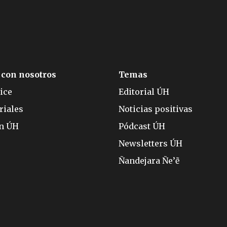
 con nosotros
Temas
ice
Editorial ÚH
riales
Noticias positivas
ón ÚH
Pódcast ÚH
Newsletters ÚH
Ñandejara Ñe’ẽ