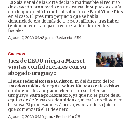
La Sala Penal de la Corte declaró inadmisible el recurso
de casación promovido en una causa de supuesta estafa,
con lo que quedó firme la absolución de Farid Yinde Ríos
en el caso. El presunto perjuicio que se había
denunciado era de más de G. 3.500 millones, tras haber
tenido un contrato para recuperación de créditos
fiscales.
·
Agosto 7, 2026 04:48 p. m.
Redacción ÚH
Sucesos
Juez de EEUU niega a Marset
visitas confidenciales con su
abogado uruguayo
El
juez federal Rossie D. Alston, Jr.
del distrito de los
Estados Unidos
denegó a
Sebastián Marset
las visitas
confidenciales abogado-cliente con su defensor
uruguayo
Santiago Moratorio
, ya que no es parte de su
equipo de defensa estadounidense, ni está acreditado en
la causa. El procesado está preso, esperando su juicio
que comenzará el 11 de enero.
·
Agosto 7, 2026 04:16 p. m.
Redacción ÚH