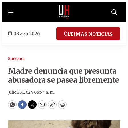
Menú
Mostrar
búsqued
08 ago 2026
ÚLTIMAS NOTICIAS
Sucesos
Madre denuncia que presunta
abusadora se pasea libremente
Julio 25, 2024 06:54 a. m.
WhatsApp
Facebook
Twitter
Email
Copy
Print