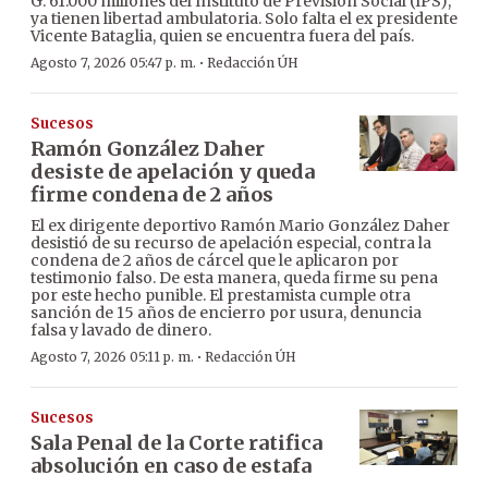
G. 61.000 millones del Instituto de Previsión Social (IPS),
ya tienen libertad ambulatoria. Solo falta el ex presidente
Vicente Bataglia, quien se encuentra fuera del país.
·
Agosto 7, 2026 05:47 p. m.
Redacción ÚH
Sucesos
Ramón González Daher
desiste de apelación y queda
firme condena de 2 años
El ex dirigente deportivo Ramón Mario González Daher
desistió de su recurso de apelación especial, contra la
condena de 2 años de cárcel que le aplicaron por
testimonio falso. De esta manera, queda firme su pena
por este hecho punible. El prestamista cumple otra
sanción de 15 años de encierro por usura, denuncia
falsa y lavado de dinero.
·
Agosto 7, 2026 05:11 p. m.
Redacción ÚH
Sucesos
Sala Penal de la Corte ratifica
absolución en caso de estafa