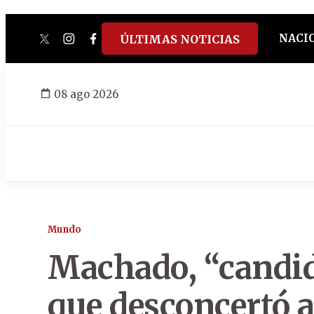
NACI
ÚLTIMAS NOTICIAS
twitter
instagram
facebook
tiktok
youtube
spotify
08 ago 2026
Mundo
Machado, “candi
que desconcertó 