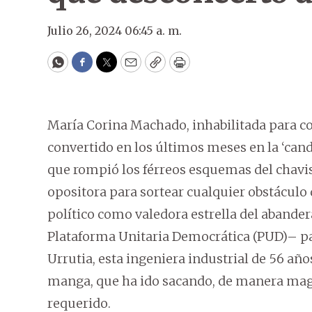
Julio 26, 2024 06:45 a. m.
WhatsApp
Facebook
Twitter
Email
Copy
Print
María Corina Machado, inhabilitada para co
convertido en los últimos meses en la ‘can
que rompió los férreos esquemas del chavis
opositora para sortear cualquier obstáculo
político como valedora estrella del abande
Plataforma Unitaria Democrática (PUD)– p
Urrutia, esta ingeniera industrial de 56 añ
manga, que ha ido sacando, de manera magis
requerido.