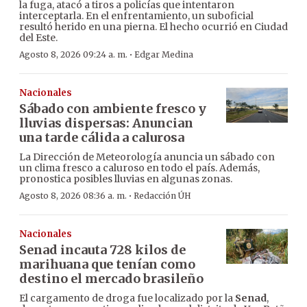
la fuga, atacó a tiros a policías que intentaron
interceptarla. En el enfrentamiento, un suboficial
resultó herido en una pierna. El hecho ocurrió en Ciudad
del Este.
·
Agosto 8, 2026 09:24 a. m.
Edgar Medina
Nacionales
Sábado con ambiente fresco y
lluvias dispersas: Anuncian
una tarde cálida a calurosa
La Dirección de Meteorología anuncia un sábado con
un clima fresco a caluroso en todo el país. Además,
pronostica posibles lluvias en algunas zonas.
·
Agosto 8, 2026 08:36 a. m.
Redacción ÚH
Nacionales
Senad incauta 728 kilos de
marihuana que tenían como
destino el mercado brasileño
El cargamento de droga fue localizado por la
Senad
,