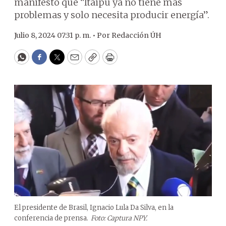
manifestó que “Itaipú ya no tiene más
problemas y solo necesita producir energía”.
Julio 8, 2024 07:31 p. m. •
Por
Redacción ÚH
WhatsApp
Facebook
Twitter
Email
Copy
Print
El presidente de Brasil, Ignacio Lula Da Silva, en la
conferencia de prensa.
Foto: Captura NPY.