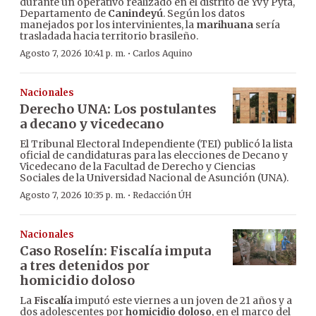
durante un operativo realizado en el distrito de Yvy Pytã,
Departamento de
Canindeyú
. Según los datos
manejados por los intervinientes, la
marihuana
sería
trasladada hacia territorio brasileño.
·
Agosto 7, 2026 10:41 p. m.
Carlos Aquino
Nacionales
Derecho UNA: Los postulantes
a decano y vicedecano
El Tribunal Electoral Independiente (TEI) publicó la lista
oficial de candidaturas para las elecciones de Decano y
Vicedecano de la Facultad de Derecho y Ciencias
Sociales de la Universidad Nacional de Asunción (UNA).
·
Agosto 7, 2026 10:35 p. m.
Redacción ÚH
Nacionales
Caso Roselín: Fiscalía imputa
a tres detenidos por
homicidio doloso
La
Fiscalía
imputó este viernes a un joven de 21 años y a
dos adolescentes por
homicidio doloso
, en el marco del