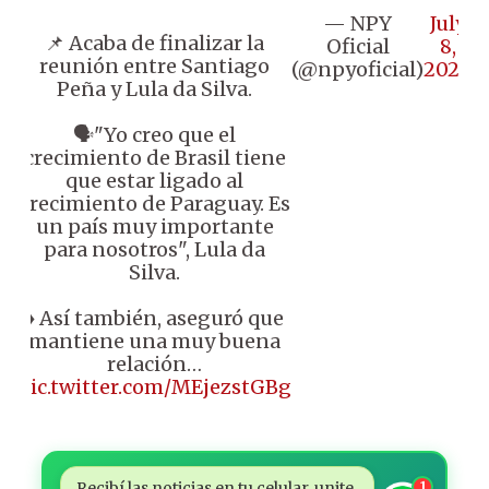
— NPY
July
📌 Acaba de finalizar la
Oficial
8,
reunión entre Santiago
(@npyoficial)
2024
Peña y Lula da Silva.
🗣️"Yo creo que el
crecimiento de Brasil tiene
que estar ligado al
crecimiento de Paraguay. Es
un país muy importante
para nosotros", Lula da
Silva.
♦️ Así también, aseguró que
mantiene una muy buena
relación…
pic.twitter.com/MEjezstGBg
Recibí las noticias en tu celular, unite
1