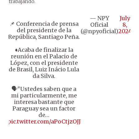
trabajando.
— NPY
July
📌 Conferencia de prensa
Oficial
8,
del presidente de la
(@npyoficial)
2024
República, Santiago Peña.
♦️Acaba de finalizar la
reunión en el Palacio de
López, con el presidente
de Brasil, Luiz Inácio Lula
da Silva.
🗣️"Ustedes saben que a
mi particularmente, me
interesa bastante que
Paraguay sea un factor
de…
pic.twitter.com/aPoCtjzOJJ