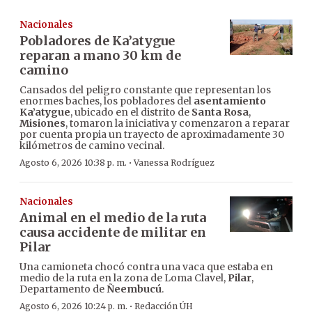
Nacionales
Pobladores de Ka’atygue
reparan a mano 30 km de
camino
Cansados del peligro constante que representan los
enormes baches, los pobladores del
asentamiento
Ka’atygue
, ubicado en el distrito de
Santa Rosa
,
Misiones
, tomaron la iniciativa y comenzaron a reparar
por cuenta propia un trayecto de aproximadamente 30
kilómetros de camino vecinal.
·
Agosto 6, 2026 10:38 p. m.
Vanessa Rodríguez
Nacionales
Animal en el medio de la ruta
causa accidente de militar en
Pilar
Una camioneta chocó contra una vaca que estaba en
medio de la ruta en la zona de Loma Clavel,
Pilar
,
Departamento de
Ñeembucú
.
·
Agosto 6, 2026 10:24 p. m.
Redacción ÚH