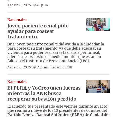
Agosto 6, 2026 09:46 p. m.
Nacionales
Joven paciente renal pide
ayudar para costear
tratamiento
Una joven
paciente renal
pidió ayuda a la ciudadanía
para costear su tratamiento, ya que debe adecuar su
vivienda para poder realizarse la diálisis peritoneal,
además de los costosos medicamentos que están en
falta en el
Instituto de Previsión Social
(
IPS
).
·
Agosto 6, 2026 09:14 p. m.
Redacción ÚH
Nacionales
El PLRA y YoCreo unen fuerzas
mientras la ANR busca
recuperar su bastión perdido
El acuerdo fue presentado este viernes durante un acto
que reunió a nueve de los 10 presidentes de comités del
Partido Liberal Radical Auténtico (PLRA)
de
Ciudad del