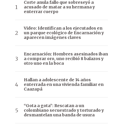
Corte anula fallo que sobreseyó a
acusado de matar a su hermana y
enterrar cuerpo
Video: Identifican a los ejecutados en
un parque ecológico de Encarnación y
aparecen imágenes claves
Encarnación: Hombres asesinados iban
a comprar oro, uno recibió 8 balazos y
otro uno en la boca
Hallan a adolescente de 14 años
enterrada en una vivienda familiar en
Caazapá
“Gota a gota”: Rescatan a un
colombiano secuestrado y torturado y
desmantelan una banda de usura