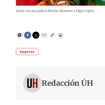
Lucas con sus padres Norma Giménez y Eligio López.
.
WhatsApp
Facebook
Twitter
Email
Copy
Print
Impreso
Redacción ÚH