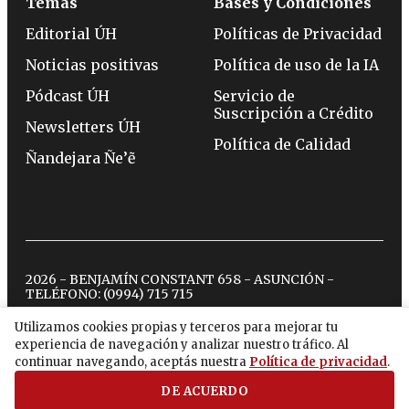
Temas
Bases y Condiciones
Editorial ÚH
Políticas de Privacidad
Noticias positivas
Política de uso de la IA
Pódcast ÚH
Servicio de
Suscripción a Crédito
Newsletters ÚH
Política de Calidad
Ñandejara Ñe’ẽ
2026 - BENJAMÍN CONSTANT 658 - ASUNCIÓN -
TELÉFONO:
(0994) 715 715
Utilizamos cookies propias y terceros para mejorar tu
experiencia de navegación y analizar nuestro tráfico. Al
twitter
instagram
facebook
tiktok
youtube
spotify
continuar navegando, aceptás nuestra
Política de privacidad
.
DE ACUERDO