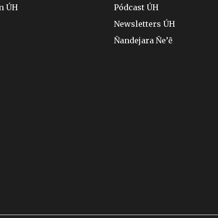
ón ÚH
Pódcast ÚH
Newsletters ÚH
Ñandejara Ñe’ẽ