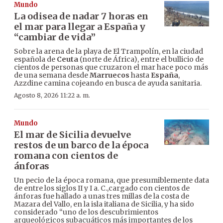
Mundo
La odisea de nadar 7 horas en
el mar para llegar a España y
“cambiar de vida”
Sobre la arena de la playa de El Trampolín, en la ciudad
española de
Ceuta
(norte de África), entre el bullicio de
cientos de personas que cruzaron el mar hace poco más
de una semana desde
Marruecos
hasta
España
,
Azzdine camina cojeando en busca de ayuda sanitaria.
Agosto 8, 2026 11:22 a. m.
Mundo
El mar de Sicilia devuelve
restos de un barco de la época
romana con cientos de
ánforas
Un pecio de la época romana, que presumiblemente data
de entre los siglos II y I a. C.,cargado con cientos de
ánforas fue hallado a unas tres millas de la costa de
Mazara del Vallo, en la isla italiana de Sicilia, y ha sido
considerado “uno de los descubrimientos
arqueológicos subacuáticos más importantes de los