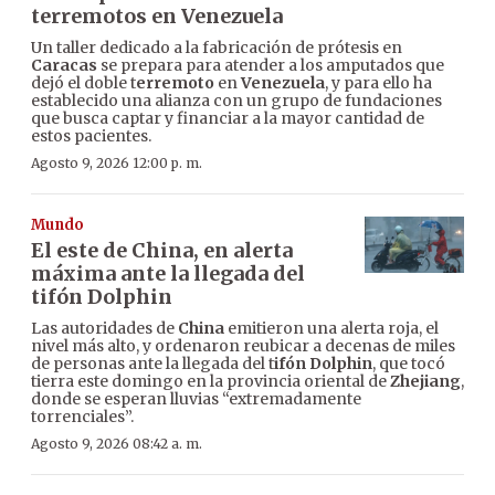
terremotos en Venezuela
Un taller dedicado a la fabricación de prótesis en
Caracas
se prepara para atender a los amputados que
dejó el doble t
erremoto
en
Venezuela
, y para ello ha
establecido una alianza con un grupo de fundaciones
que busca captar y financiar a la mayor cantidad de
estos pacientes.
Agosto 9, 2026 12:00 p. m.
Mundo
El este de China, en alerta
máxima ante la llegada del
tifón Dolphin
Las autoridades de
China
emitieron una alerta roja, el
nivel más alto, y ordenaron reubicar a decenas de miles
de personas ante la llegada del t
ifón Dolphin
, que tocó
tierra este domingo en la provincia oriental de
Zhejiang
,
donde se esperan lluvias “extremadamente
torrenciales”.
Agosto 9, 2026 08:42 a. m.