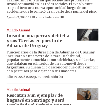
La historia de un
tucán
que recibió una prótesis en
Brasil
conmovió en las redes sociales. El ave silvestre
tropical tuvo una nueva oportunidad luego de un
accidente que le rompió gran parte de la punta del pico.
·
Agosto 2, 2026 11:38 a. m.
Redacción ÚH
Mundo Animal
Incautan una perra salchicha
y sus 12 crías en puesto de
Aduana de Uruguay
Funcionarios de la
Dirección de Aduanas de Uruguay
incautaron a una perra de la raza Dachshund,
popularmente conocida como salchicha, y sus 12 crías,
que viajaban en el interior de un automóvil desde
Argentina
. Su dueña dijo desconocer que debía cumplir
con permisos para viajar con sus mascotas.
·
Julio 29, 2026 07:00 p. m.
Redacción ÚH
Mundo Animal
Rescatan a un ejemplar de
kaguaré en Santiago y será