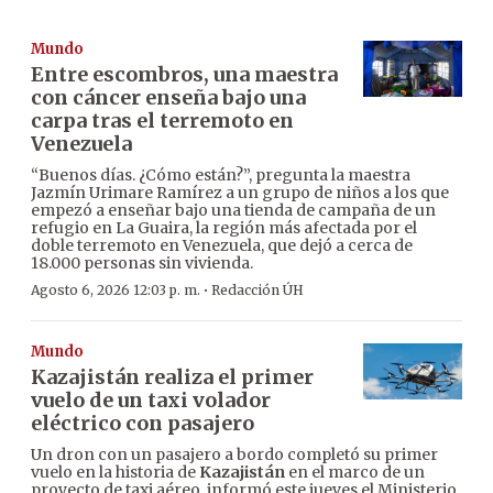
Mundo
Entre escombros, una maestra
con cáncer enseña bajo una
carpa tras el terremoto en
Venezuela
“Buenos días. ¿Cómo están?”, pregunta la maestra
Jazmín Urimare Ramírez a un grupo de niños a los que
empezó a enseñar bajo una tienda de campaña de un
refugio en La Guaira, la región más afectada por el
doble terremoto en Venezuela, que dejó a cerca de
18.000 personas sin vivienda.
·
Agosto 6, 2026 12:03 p. m.
Redacción ÚH
Mundo
Kazajistán realiza el primer
vuelo de un taxi volador
eléctrico con pasajero
Un dron con un pasajero a bordo completó su primer
vuelo en la historia de
Kazajistán
en el marco de un
proyecto de taxi aéreo, informó este jueves el Ministerio