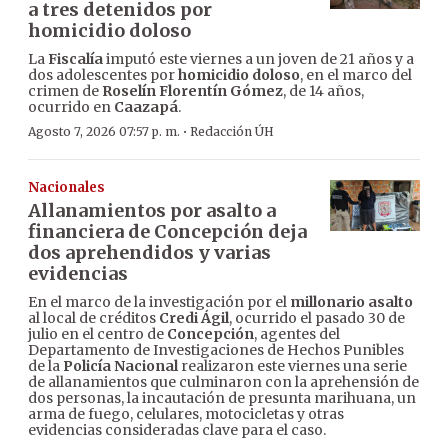
a tres detenidos por
homicidio doloso
La
Fiscalía
imputó este viernes a un joven de 21 años y a
dos adolescentes por
homicidio doloso
, en el marco del
crimen de
Roselín Florentín Gómez
, de 14 años,
ocurrido en
Caazapá
.
·
Agosto 7, 2026 07:57 p. m.
Redacción ÚH
Nacionales
Allanamientos por asalto a
financiera de Concepción deja
dos aprehendidos y varias
evidencias
En el marco de la investigación por el
millonario asalto
al local de créditos
Credi Ágil
, ocurrido el pasado 30 de
julio en el centro de
Concepción
, agentes del
Departamento de Investigaciones de Hechos Punibles
de la
Policía Nacional
realizaron este viernes una serie
de allanamientos que culminaron con la aprehensión de
dos personas, la incautación de presunta marihuana, un
arma de fuego, celulares, motocicletas y otras
evidencias consideradas clave para el caso.