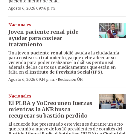
paciente menor de edad.
Agosto 6, 2026 09:46 p. m.
Nacionales
Joven paciente renal pide
ayudar para costear
tratamiento
Una joven
paciente renal
pidió ayuda a la ciudadanía
para costear su tratamiento, ya que debe adecuar su
vivienda para poder realizarse la diálisis peritoneal,
además de los costosos medicamentos que están en
falta en el
Instituto de Previsión Social
(
IPS
).
·
Agosto 6, 2026 09:14 p. m.
Redacción ÚH
Nacionales
El PLRA y YoCreo unen fuerzas
mientras la ANR busca
recuperar su bastión perdido
El acuerdo fue presentado este viernes durante un acto
que reunió a nueve de los 10 presidentes de comités del
Partido Liberal Radical Auténtico (PLRA)
de
Ciudad del