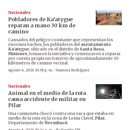
Nacionales
Pobladores de Ka’atygue
reparan a mano 30 km de
camino
Cansados del peligro constante que representan los
enormes baches, los pobladores del
asentamiento
Ka’atygue
, ubicado en el distrito de
Santa Rosa
,
Misiones
, tomaron la iniciativa y comenzaron a reparar
por cuenta propia un trayecto de aproximadamente 30
kilómetros de camino vecinal.
·
Agosto 6, 2026 10:38 p. m.
Vanessa Rodríguez
Nacionales
Animal en el medio de la ruta
causa accidente de militar en
Pilar
Una camioneta chocó contra una vaca que estaba en
medio de la ruta en la zona de Loma Clavel,
Pilar
,
Departamento de
Ñeembucú
.
Agosto 6, 2026 10:24 p. m.
Redacción ÚH