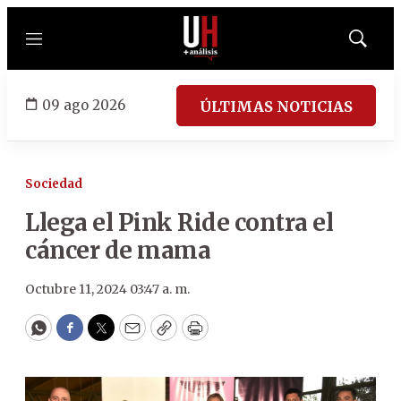
Menú
Mostrar
búsqued
09 ago 2026
ÚLTIMAS NOTICIAS
Sociedad
Llega el Pink Ride contra el
cáncer de mama
Octubre 11, 2024 03:47 a. m.
WhatsApp
Facebook
Twitter
Email
Copy
Print