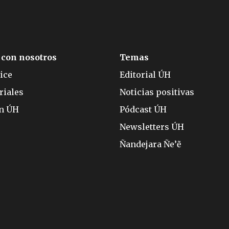
 con nosotros
Temas
ice
Editorial ÚH
riales
Noticias positivas
ón ÚH
Pódcast ÚH
Newsletters ÚH
Ñandejara Ñe’ẽ