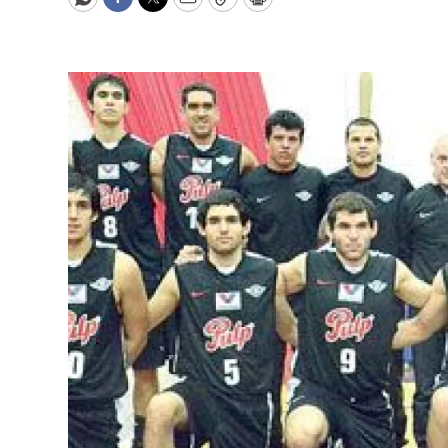
WhatsApp
Facebook
Twitter
Email
Copy
Print