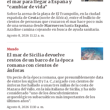
el mar para llegar a España y
“cambiar de vida”
Sobre la arena de la playa de El Trampolín, en la ciudad
española de
Ceuta
(norte de África), entre el bullicio de
cientos de personas que cruzaron el mar hace poco más
de una semana desde
Marruecos
hasta
España
,
Azzdine camina cojeando en busca de ayuda sanitaria.
Agosto 8, 2026 11:22 a. m.
Mundo
El mar de Sicilia devuelve
restos de un barco de la época
romana con cientos de
ánforas
Un pecio de la época romana, que presumiblemente data
de entre los siglos II y I a. C.,cargado con cientos de
ánforas fue hallado a unas tres millas de la costa de
Mazara del Vallo, en la isla italiana de Sicilia, y ha sido
considerado “uno de los descubrimientos
arqueológicos subacuáticos más importantes de los
últimos años”.
Agosto 8, 2026 11:10 a. m.