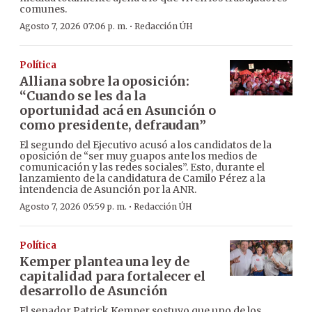
comunes.
·
Agosto 7, 2026 07:06 p. m.
Redacción ÚH
Política
Alliana sobre la oposición:
“Cuando se les da la
oportunidad acá en Asunción o
como presidente, defraudan”
El segundo del Ejecutivo acusó a los candidatos de la
oposición de “ser muy guapos ante los medios de
comunicación y las redes sociales”. Esto, durante el
lanzamiento de la candidatura de Camilo Pérez a la
intendencia de Asunción por la ANR.
·
Agosto 7, 2026 05:59 p. m.
Redacción ÚH
Política
Kemper plantea una ley de
capitalidad para fortalecer el
desarrollo de Asunción
El senador Patrick Kemper sostuvo que uno de los