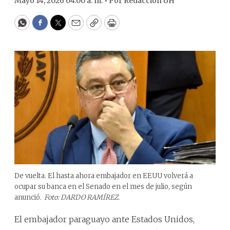
Mayo 14, 2026 04:00 a. m. •
Por
Redacción ÚH
WhatsApp
Facebook
Twitter
Email
Copy
Print
De vuelta. El hasta ahora embajador en EEUU volverá a
ocupar su banca en el Senado en el mes de julio, según
anunció.
Foto: DARDO RAMÍREZ.
El embajador paraguayo ante Estados Unidos,