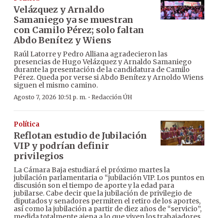
Velázquez y Arnaldo
Samaniego ya se muestran
con Camilo Pérez; solo faltan
Abdo Benítez y Wiens
Raúl Latorre y Pedro Alliana agradecieron las
presencias de Hugo Velázquez y Arnaldo Samaniego
durante la presentación de la candidatura de Camilo
Pérez. Queda por verse si Abdo Benítez y Arnoldo Wiens
siguen el mismo camino.
·
Agosto 7, 2026 10:51 p. m.
Redacción ÚH
Política
Reflotan estudio de Jubilación
VIP y podrían definir
privilegios
La Cámara Baja estudiará el próximo martes la
jubilación parlamentaria o “jubilación VIP. Los puntos en
discusión son el tiempo de aporte y la edad para
jubilarse. Cabe decir que la jubilación de privilegio de
diputados y senadores permiten el retiro de los aportes,
así como la jubilación a partir de diez años de “servicio”,
medida totalmente ajena a lo que viven los trabajadores