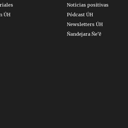
riales
Noticias positivas
ón ÚH
Pódcast ÚH
Newsletters ÚH
Ñandejara Ñe’ẽ