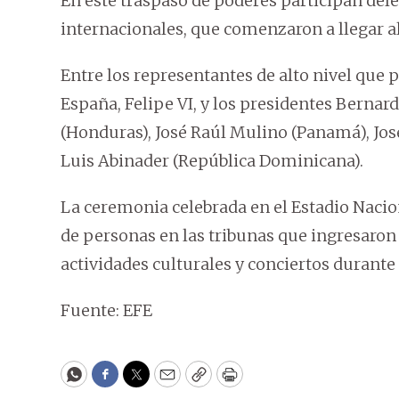
En este traspaso de poderes participan del
internacionales, que comenzaron a llegar al
Entre los representantes de alto nivel que p
España, Felipe VI, y los presidentes Bernar
(Honduras), José Raúl Mulino (Panamá), José 
Luis Abinader (República Dominicana).
La ceremonia celebrada en el Estadio Nacion
de personas en las tribunas que ingresaron
actividades culturales y conciertos durante e
Fuente: EFE
WhatsApp
Facebook
Twitter
Email
Copy
Print