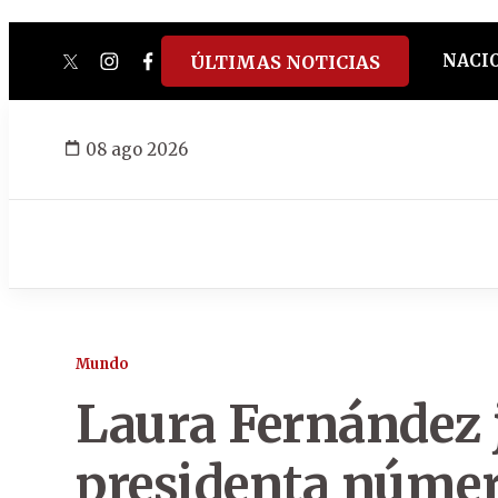
NACI
ÚLTIMAS NOTICIAS
twitter
instagram
facebook
tiktok
youtube
spotify
08 ago 2026
Mundo
Laura Fernández 
presidenta número