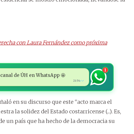
a derecha con Laura Fernández como próxima
1
 al canal de ÚH en WhatsApp 🤩
21:54
✓✓
ñaló en su discurso que este “acto marca el
a la solidez del Estado costarricense (...). Es,
de un país que ha hecho de la democracia su