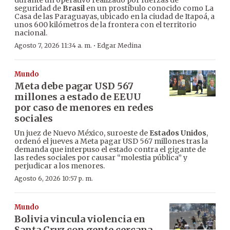
durante un operativo realizado por fuerzas de
seguridad de
Brasil
en un prostíbulo conocido como La
Casa de las Paraguayas, ubicado en la ciudad de Itapoá, a
unos 600 kilómetros de la frontera con el territorio
nacional.
·
Agosto 7, 2026 11:34 a. m.
Edgar Medina
Mundo
Meta debe pagar USD 567
millones a estado de EEUU
por caso de menores en redes
sociales
Un juez de Nuevo México, suroeste de
Estados Unidos
,
ordenó el jueves a Meta pagar USD 567 millones tras la
demanda que interpuso el estado contra el gigante de
las redes sociales por causar “molestia pública” y
perjudicar a los menores.
Agosto 6, 2026 10:57 p. m.
Mundo
Bolivia vincula violencia en
Santa Cruz con gente cercana