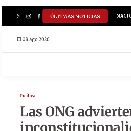
NACI
ÚLTIMAS NOTICIAS
twitter
instagram
facebook
tiktok
youtube
spotify
08 ago 2026
Política
Las ONG advierte
inconstitucionali