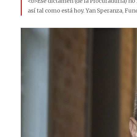
<b>Ese dictamen (de la Procuraduría) no 
así tal como está hoy. Yan Speranza, Fun