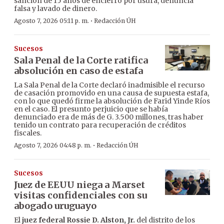
sanción de 15 años de encierro por usura, denuncia
falsa y lavado de dinero.
·
Agosto 7, 2026 05:11 p. m.
Redacción ÚH
Sucesos
Sala Penal de la Corte ratifica
absolución en caso de estafa
La Sala Penal de la Corte declaró inadmisible el recurso
de casación promovido en una causa de supuesta estafa,
con lo que quedó firme la absolución de Farid Yinde Ríos
en el caso. El presunto perjuicio que se había
denunciado era de más de G. 3.500 millones, tras haber
tenido un contrato para recuperación de créditos
fiscales.
·
Agosto 7, 2026 04:48 p. m.
Redacción ÚH
Sucesos
Juez de EEUU niega a Marset
visitas confidenciales con su
abogado uruguayo
El
juez federal Rossie D. Alston, Jr.
del distrito de los