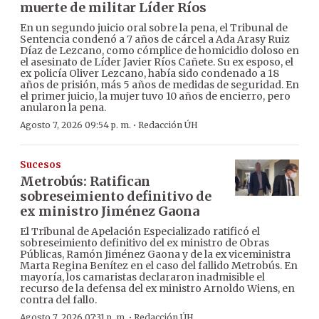
muerte de militar Líder Ríos
En un segundo juicio oral sobre la pena, el Tribunal de
Sentencia condenó a 7 años de cárcel a Ada Arasy Ruiz
Díaz de Lezcano, como cómplice de homicidio doloso en
el asesinato de Líder Javier Ríos Cañete. Su ex esposo, el
ex policía Oliver Lezcano, había sido condenado a 18
años de prisión, más 5 años de medidas de seguridad. En
el primer juicio, la mujer tuvo 10 años de encierro, pero
anularon la pena.
·
Agosto 7, 2026 09:54 p. m.
Redacción ÚH
Sucesos
Metrobús: Ratifican
sobreseimiento definitivo de
ex ministro Jiménez Gaona
El Tribunal de Apelación Especializado ratificó el
sobreseimiento definitivo del ex ministro de Obras
Públicas, Ramón Jiménez Gaona y de la ex viceministra
Marta Regina Benítez en el caso del fallido Metrobús. En
mayoría, los camaristas declararon inadmisible el
recurso de la defensa del ex ministro Arnoldo Wiens, en
contra del fallo.
·
Agosto 7, 2026 07:31 p. m.
Redacción ÚH