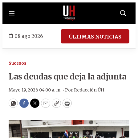
Menú
Mostrar
búsqued
08 ago 2026
ÚLTIMAS NOTICIAS
Sucesos
Las deudas que deja la adjunta
Mayo 19, 2026 04:00 a. m. •
Por
Redacción ÚH
WhatsApp
Facebook
Twitter
Email
Copy
Print