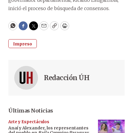
inició el proceso de búsqueda de consensos.
WhatsApp
Facebook
Twitter
Email
Copy
Print
Impreso
Redacción ÚH
Últimas Noticias
Arte y Espectáculos
Anaí y Alexander, los representantes
del pueblo en
Baila Conmigo Paraguay