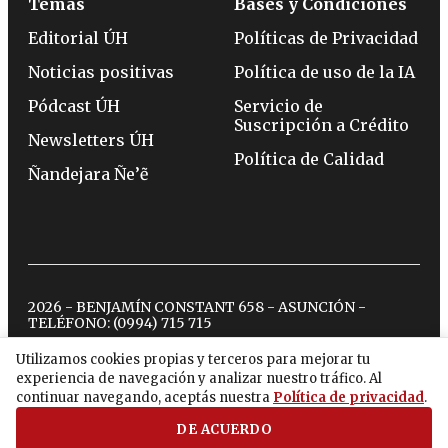
Temas
Bases y Condiciones
Editorial ÚH
Políticas de Privacidad
Noticias positivas
Política de uso de la IA
Pódcast ÚH
Servicio de
Suscripción a Crédito
Newsletters ÚH
Política de Calidad
Ñandejara Ñe’ẽ
2026 - BENJAMÍN CONSTANT 658 - ASUNCIÓN -
TELÉFONO:
(0994) 715 715
Utilizamos cookies propias y terceros para mejorar tu
experiencia de navegación y analizar nuestro tráfico. Al
twitter
instagram
facebook
tiktok
youtube
spotify
continuar navegando, aceptás nuestra
Política de privacidad
.
DE ACUERDO