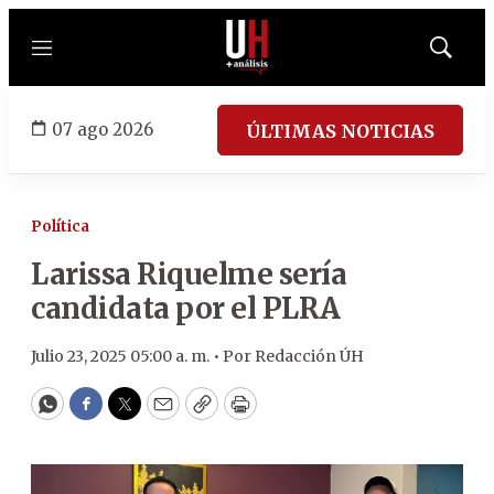
Menú
Mostrar
búsqued
07 ago 2026
ÚLTIMAS NOTICIAS
Política
Larissa Riquelme sería
candidata por el PLRA
Julio 23, 2025 05:00 a. m. •
Por
Redacción ÚH
WhatsApp
Facebook
Twitter
Email
Copy
Print