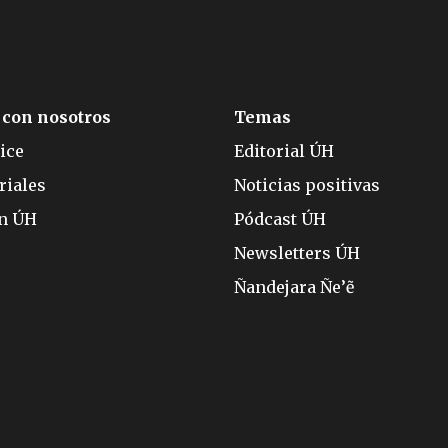
 con nosotros
Temas
ice
Editorial ÚH
riales
Noticias positivas
ón ÚH
Pódcast ÚH
Newsletters ÚH
Ñandejara Ñe’ẽ