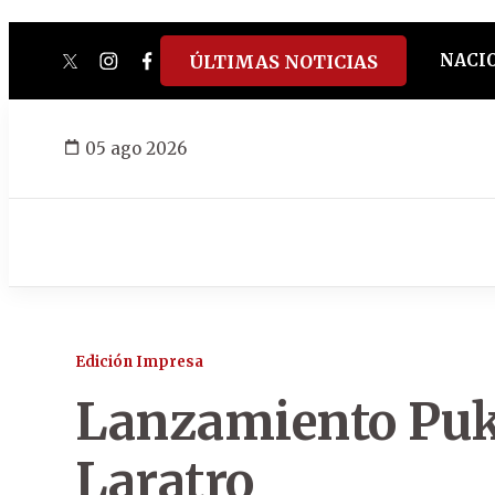
NACI
ÚLTIMAS NOTICIAS
twitter
instagram
facebook
tiktok
youtube
spotify
05 ago 2026
Edición Impresa
Lanzamiento Pu
Laratro