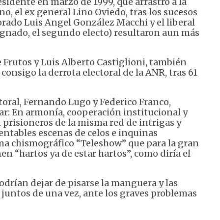
sidente en marzo de 1999, que arrastró a la
no, el ex general Lino Oviedo, tras los sucesos
orado Luis Angel González Macchi y el liberal
signado, el segundo electo) resultaron aun más
 Frutos y Luis Alberto Castiglioni, también
onsigo la derrota electoral de la ANR, tras 61
toral, Fernando Lugo y Federico Franco,
ar: En armonía, cooperación institucional y
 prisioneros de la misma red de intrigas y
ntables escenas de celos e inquinas
ma chismográfico “Teleshow” que para la gran
nen “hartos ya de estar hartos”, como diría el
odrían dejar de pisarse la manguera y las
juntos de una vez, ante los graves problemas