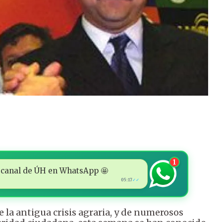
1
 al canal de ÚH en WhatsApp 🤩
05:17
✓✓
 la antigua crisis agraria, y de numerosos