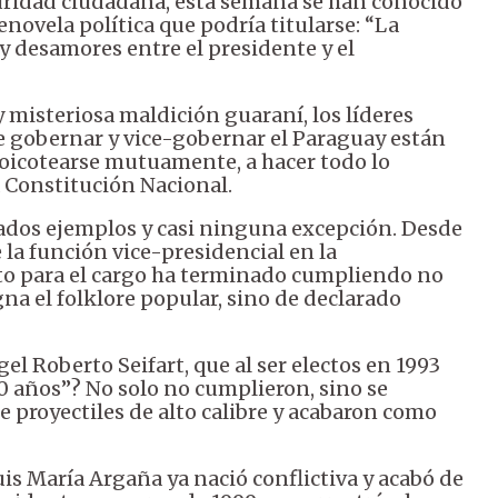
guridad ciudadana, esta semana se han conocido
enovela política que podría titularse: “La
y desamores entre el presidente y el
 misteriosa maldición guaraní, los líderes
de gobernar y vice-gobernar el Paraguay están
oicotearse mutuamente, a hacer todo lo
a Constitución Nacional.
iados ejemplos y casi ninguna excepción. Desde
e la función vice-presidencial en la
cto para el cargo ha terminado cumpliendo no
igna el folklore popular, sino de declarado
l Roberto Seifart, que al ser electos en 1993
0 años”? No solo no cumplieron, sino se
 proyectiles de alto calibre y acabaron como
is María Argaña ya nació conflictiva y acabó de