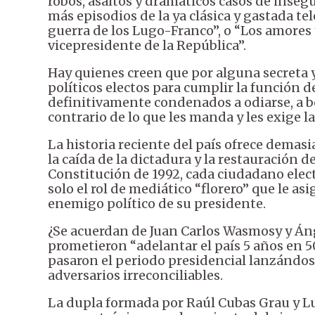
robos, asaltos y dramáticos casos de inse
más episodios de la ya clásica y gastada tel
guerra de los Lugo-Franco”, o “Los amores 
vicepresidente de la República”.
Hay quienes creen que por alguna secreta y
políticos electos para cumplir la función 
definitivamente condenados a odiarse, a b
contrario de lo que les manda y les exige l
La historia reciente del país ofrece demas
la caída de la dictadura y la restauración d
Constitución de 1992, cada ciudadano ele
solo el rol de mediático “florero” que le as
enemigo político de su presidente.
¿Se acuerdan de Juan Carlos Wasmosy y Ánge
prometieron “adelantar el país 5 años en 5
pasaron el periodo presidencial lanzándose
adversarios irreconciliables.
La dupla formada por Raúl Cubas Grau y Lu