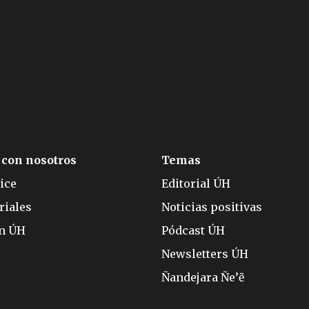
 con nosotros
Temas
ice
Editorial ÚH
riales
Noticias positivas
ón ÚH
Pódcast ÚH
Newsletters ÚH
Ñandejara Ñe’ẽ