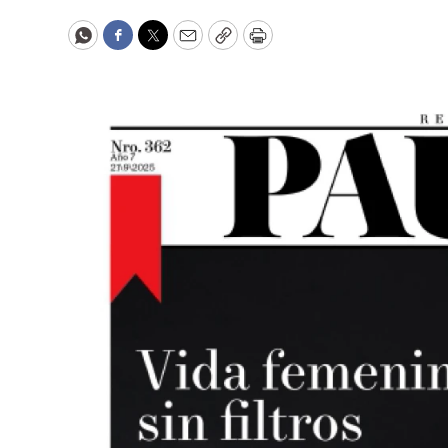
WhatsApp
Facebook
Twitter
Email
Copy
Print