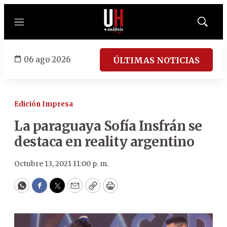
Menú
Mostrar
búsqued
06 ago 2026
ÚLTIMAS NOTICIAS
Edición Impresa
La paraguaya Sofía Insfrán se
destaca en reality argentino
Octubre 13, 2021 11:00 p. m.
WhatsApp
Facebook
Twitter
Email
Copy
Print