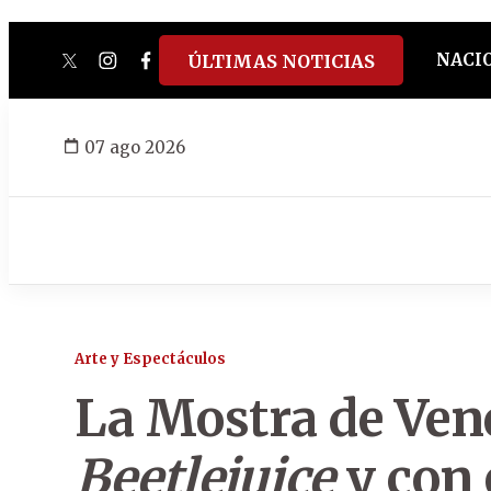
NACI
ÚLTIMAS NOTICIAS
twitter
instagram
facebook
tiktok
youtube
spotify
07 ago 2026
Arte y Espectáculos
La Mostra de Vene
Beetlejuice
y con 