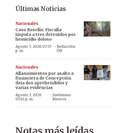
Últimas Noticias
Nacionales
Caso Roselín: Fiscalía
imputa a tres detenidos por
homicidio doloso
·
Agosto 7, 2026 07:57
Redacción
p. m.
ÚH
Nacionales
Allanamientos por asalto a
financiera de Concepción
deja dos aprehendidos y
varias evidencias
·
Agosto 7, 2026
Justiniano
07:45 p. m.
Riveros
Notas más leídas