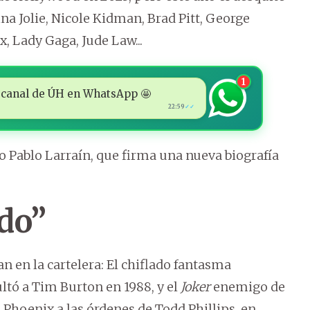
na Jolie, Nicole Kidman, Brad Pitt, George
, Lady Gaga, Jude Law...
1
 al canal de ÚH en WhatsApp 🤩
22:59
✓✓
no Pablo Larraín, que firma una nueva biografía
do”
 en la cartelera: El chiflado fantasma
ltó a Tim Burton en 1988, y el
Joker
enemigo de
Phoenix a las órdenes de Todd Phillips, en