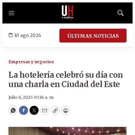
Menú
Mostrar
búsqued
10 ago 2026
ÚLTIMAS NOTICIAS
Empresas y negocios
La hotelería celebró su día con
una charla en Ciudad del Este
Julio 6, 2025 05:16 a. m.
WhatsApp
Facebook
Twitter
Email
Copy
Print