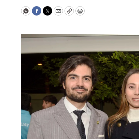
WhatsApp
Facebook
Twitter
Email
Copy
Print