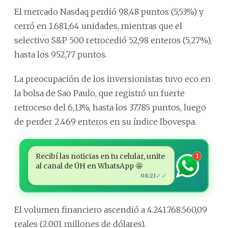
El mercado Nasdaq perdió 98,48 puntos (5,53%) y
cerró en 1.681,64 unidades, mientras que el
selectivo S&P 500 retrocedió 52,98 enteros (5,27%),
hasta los 952,77 puntos.
La preocupación de los inversionistas tuvo eco en
la bolsa de Sao Paulo, que registró un fuerte
retroceso del 6,13%, hasta los 37.785 puntos, luego
de perder 2.469 enteros en su índice Ibovespa.
Recibí las noticias en tu celular, unite
1
al canal de ÚH en WhatsApp 🤩
✓✓
08:21
El volumen financiero ascendió a 4.241.768.560,09
reales (2.001 millones de dólares).