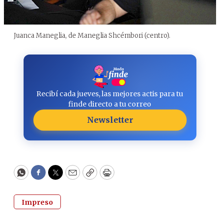
Juanca Maneglia, de Maneglia Shcémbori (centro).
Recibí cada jueves, las mejores actis para tu
finde directo a tu correo
Newsletter
WhatsApp
Facebook
Twitter
Email
Copy
Print
Impreso