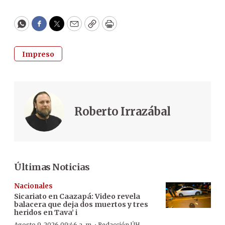
WhatsApp
Facebook
Twitter
Email
Copy
Print
Impreso
Roberto Irrazábal
Últimas Noticias
Nacionales
Sicariato en Caazapá: Video revela
balacera que deja dos muertos y tres
heridos en Tava’ i
Agosto 9, 2026 09:46 a. m.
Redacción ÚH