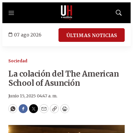
Menú
Mostrar
búsqued
07 ago 2026
ÚLTIMAS NOTICIAS
Sociedad
La colación del The American
School of Asunción
Junio 15, 2025 04:47 a. m.
WhatsApp
Facebook
Twitter
Email
Copy
Print