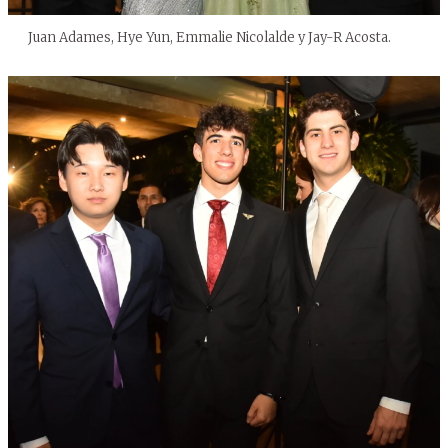
Juan Adames, Hye Yun, Emmalie Nicolalde y Jay-R Acosta.