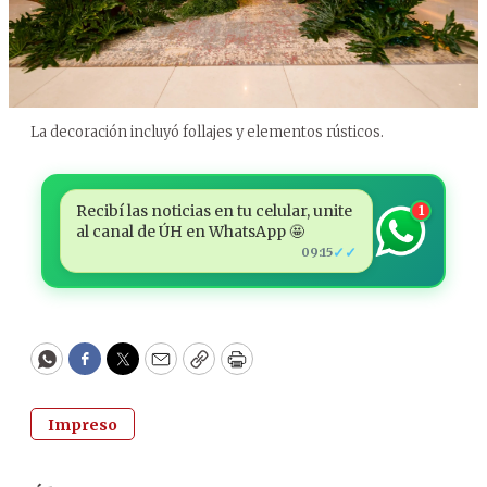
La decoración incluyó follajes y elementos rústicos.
Recibí las noticias en tu celular, unite
1
al canal de ÚH en WhatsApp 🤩
✓✓
09:15
WhatsApp
Facebook
Twitter
Email
Copy
Print
Impreso