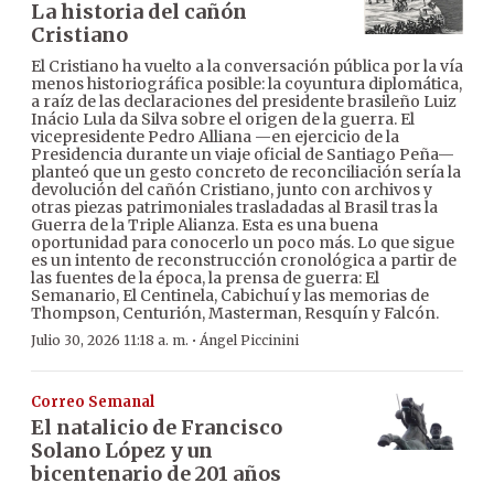
La historia del cañón
Cristiano
El Cristiano ha vuelto a la conversación pública por la vía
menos historiográfica posible: la coyuntura diplomática,
a raíz de las declaraciones del presidente brasileño Luiz
Inácio Lula da Silva sobre el origen de la guerra. El
vicepresidente Pedro Alliana —en ejercicio de la
Presidencia durante un viaje oficial de Santiago Peña—
planteó que un gesto concreto de reconciliación sería la
devolución del cañón Cristiano, junto con archivos y
otras piezas patrimoniales trasladadas al Brasil tras la
Guerra de la Triple Alianza. Esta es una buena
oportunidad para conocerlo un poco más. Lo que sigue
es un intento de reconstrucción cronológica a partir de
las fuentes de la época, la prensa de guerra: El
Semanario, El Centinela, Cabichuí y las memorias de
Thompson, Centurión, Masterman, Resquín y Falcón.
·
Julio 30, 2026 11:18 a. m.
Ángel Piccinini
Correo Semanal
El natalicio de Francisco
Solano López y un
bicentenario de 201 años