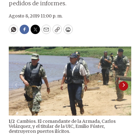
pedidos de informes.
Agosto 8, 2019 11:00 p. m.
WhatsApp
Facebook
Twitter
Email
Copy
Print
Cambios. El comandante de la Armada, Carlos
1
/
2
2
/
2
Velázquez, y el titular de la UIC, Emilio Fúster,
dina
destruyeron puertos ilícitos.