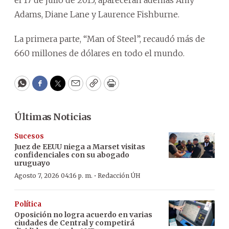
Adams, Diane Lane y Laurence Fishburne.
La primera parte, “Man of Steel”, recaudó más de
660 millones de dólares en todo el mundo.
WhatsApp
Facebook
Twitter
Email
Copy
Print
Últimas Noticias
Sucesos
Juez de EEUU niega a Marset visitas
confidenciales con su abogado
uruguayo
·
Agosto 7, 2026 04:16 p. m.
Redacción ÚH
Política
Oposición no logra acuerdo en varias
ciudades de Central y competirá