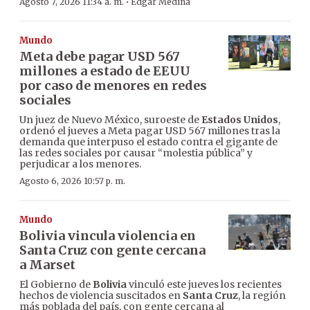
·
Agosto 7, 2026 11:34 a. m.
Edgar Medina
Mundo
Meta debe pagar USD 567
millones a estado de EEUU
por caso de menores en redes
sociales
Un juez de Nuevo México, suroeste de
Estados Unidos
,
ordenó el jueves a Meta pagar USD 567 millones tras la
demanda que interpuso el estado contra el gigante de
las redes sociales por causar “molestia pública” y
perjudicar a los menores.
Agosto 6, 2026 10:57 p. m.
Mundo
Bolivia vincula violencia en
Santa Cruz con gente cercana
a Marset
El Gobierno de
Bolivia
vinculó este jueves los recientes
hechos de violencia suscitados en
Santa Cruz
, la región
más poblada del país, con gente cercana al